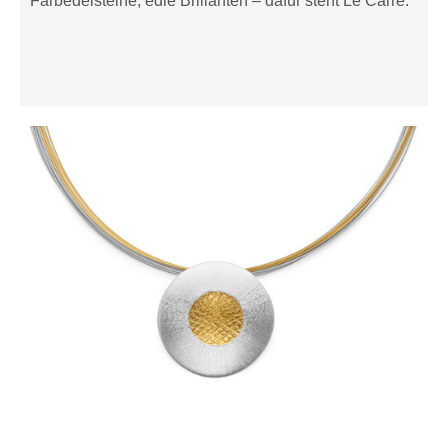
Farbedelsteine, edle Brillanten – dafür steht Le Carré.